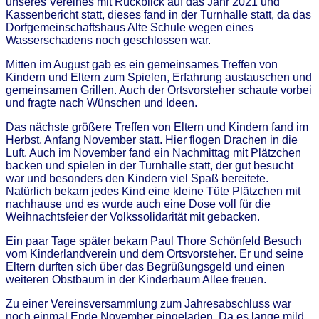
unseres Vereines mit Rückblick auf das Jahr 2021 und
Kassenbericht statt, dieses fand in der Turnhalle statt, da das
Dorfgemeinschaftshaus Alte Schule wegen eines
Wasserschadens noch geschlossen war.
Mitten im August gab es ein gemeinsames Treffen von
Kindern und Eltern zum Spielen, Erfahrung austauschen und
gemeinsamen Grillen. Auch der Ortsvorsteher schaute vorbei
und fragte nach Wünschen und Ideen.
Das nächste größere Treffen von Eltern und Kindern fand im
Herbst, Anfang November statt. Hier flogen Drachen in die
Luft. Auch im November fand ein Nachmittag mit Plätzchen
backen und spielen in der Turnhalle statt, der gut besucht
war und besonders den Kindern viel Spaß bereitete.
Natürlich bekam jedes Kind eine kleine Tüte Plätzchen mit
nachhause und es wurde auch eine Dose voll für die
Weihnachtsfeier der Volkssolidarität mit gebacken.
Ein paar Tage später bekam Paul Thore Schönfeld Besuch
vom Kinderlandverein und dem Ortsvorsteher. Er und seine
Eltern durften sich über das Begrüßungsgeld und einen
weiteren Obstbaum in der Kinderbaum Allee freuen.
Zu einer Vereinsversammlung zum Jahresabschluss war
noch einmal Ende November eingeladen. Da es lange mild