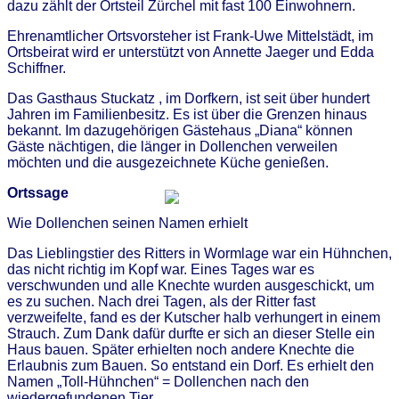
dazu zählt der Ortsteil Zürchel mit fast 100 Einwohnern.
Ehrenamtlicher Ortsvorsteher ist Frank-Uwe Mittelstädt, im
Ortsbeirat wird er unterstützt von Annette Jaeger und Edda
Schiffner.
Das Gasthaus Stuckatz , im Dorfkern, ist seit über hundert
Jahren im Familienbesitz. Es ist über die Grenzen hinaus
bekannt. Im dazugehörigen Gästehaus „Diana“ können
Gäste nächtigen, die länger in Dollenchen verweilen
möchten und die ausgezeichnete Küche genießen.
Ortssage
Wie Dollenchen seinen Namen erhielt
Das Lieblingstier des Ritters in Wormlage war ein Hühnchen,
das nicht richtig im Kopf war. Eines Tages war es
verschwunden und alle Knechte wurden ausgeschickt, um
es zu suchen. Nach drei Tagen, als der Ritter fast
verzweifelte, fand es der Kutscher halb verhungert in einem
Strauch. Zum Dank dafür durfte er sich an dieser Stelle ein
Haus bauen. Später erhielten noch andere Knechte die
Erlaubnis zum Bauen. So entstand ein Dorf. Es erhielt den
Namen „Toll-Hühnchen“ = Dollenchen nach den
wiedergefundenen Tier.