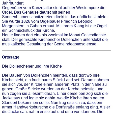
Jahrhundert.
Gegenüber vom Kanzelaltar steht auf der Westempore die
Orgel. Das Gehäuse deutet mit seinen
Sonnenblumenschnitzereien direkt in das dörfliche Umfeld.
Sie wurde 1826 vom Orgelbauer Friedrich Leopold
Morgenstern in Guben erbaut. Mit ihrem Klang ist die Orgel
ein Schmuckstück der Kirche.
Heute finden dort ein- bis zweimal im Monat Gottesdienste
statt. Der gemischte Kirchenchor Dollenchen unterstützt die
musikalische Gestaltung der Gemeindegottesdienste.
Ortssage
Die Dollenchener und ihre Kirche
Die Bauern von Dollenchen meinten, dass dort wo ihre
Kirche steht, ein fruchtbares Stück Land sei. Darum nahmen
sie sich vor, der Kirche einen anderen Platz in der Nähe zu
geben. Große Stricke wurden an der Kirche befestigt und
nun zogen sie allesamt daran. Einer derselben zog sich die
Jacke aus und legte sie dahin, wo die Kirche ihren neuen
Standort bekommen sollte. Nun trug es sich zu, dass ein
armer Handwerksbursche die Dorfstraße entlang ging. Als er
die Jacke sah, nahm er sie auf und ging von dannen. Die