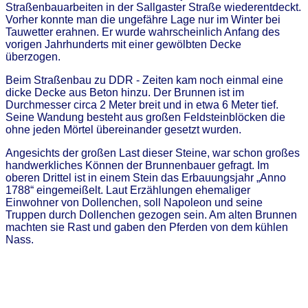
Straßenbauarbeiten in der Sallgaster Straße wiederentdeckt.
Vorher konnte man die ungefähre Lage nur im Winter bei
Tauwetter erahnen. Er wurde wahrscheinlich Anfang des
vorigen Jahrhunderts mit einer gewölbten Decke
überzog
Beim Straßenbau zu DDR - Zeiten kam noch einmal eine
dicke Decke aus Beton hinzu. Der Brunnen ist im
Durchmesser circa 2 Meter breit und in etwa 6 Meter tief.
Seine Wandung besteht aus großen Feldsteinblöcken die
ohne jeden Mörtel übereinander gesetzt wurden.
Angesichts der großen Last dieser Steine, war schon großes
handwerkliches Können der Brunnenbauer gefragt. Im
oberen Drittel ist in einem Stein das Erbauungsjahr „Anno
1788“ eingemeißelt. Laut Erzählungen ehemaliger
Einwohner von Dollenchen, soll Napoleon und seine
Truppen durch Dollenchen gezogen sein. Am alten Brunnen
machten sie Rast und gaben den Pferden von dem kühlen
Nass.