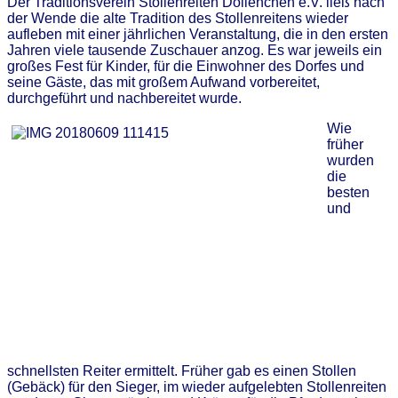
Der Traditionsverein Stollenreiten Dollenchen e.V. ließ nach
der Wende die alte Tradition des Stollenreitens wieder
aufleben mit einer jährlichen Veranstaltung, die in den ersten
Jahren viele tausende Zuschauer anzog. Es war jeweils ein
großes Fest für Kinder, für die Einwohner des Dorfes und
seine Gäste, das mit großem Aufwand vorbereitet,
durchgeführt und nachbereitet wurde.
Wie
früher
wurden
die
besten
und
schnellsten Reiter ermittelt. Früher gab es einen Stollen
(Gebäck) für den Sieger, im wieder aufgelebten Stollenreiten