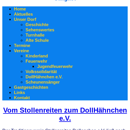
Home
Aktuelles
Unser Dorf
Geschichte
Sehenswertes
Turnhalle
Alte Schule
Termine
Vereine
Kinderland
Feuerwehr
Jugendfeuerwehr
Volkssolidarität
DollHähnchen e.V.
Scheunensänger
Gastgeschichten
Links
Kontakt
Vom Stollenreiten zum DollHähnchen
e.V.