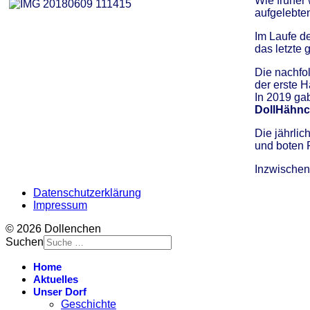
Wie früher 
aufgelebte
Im Laufe d
das letzte 
Die nachfo
der erste 
In 2019 gab
DollHähnc
Die jährlic
und boten 
Inzwischen 
Datenschutzerklärung
Impressum
© 2026 Dollenchen
Suchen
Home
Aktuelles
Unser Dorf
Geschichte