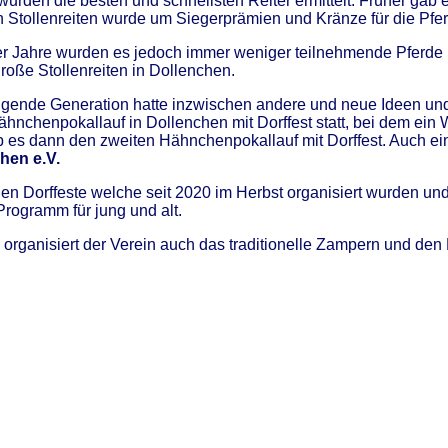
wurden die besten und schnellsten Reiter ermittelt. Früher gab 
n Stollenreiten wurde um Siegerprämien und Kränze für die Pfer
er Jahre wurden es jedoch immer weniger teilnehmende Pferde
große Stollenreiten in Dollenchen.
lgende Generation hatte inzwischen andere und neue Ideen un
Hähnchenpokallauf in Dollenchen mit Dorffest statt, bei dem ei
 es dann den zweiten Hähnchenpokallauf mit Dorffest. Auch ein
hen e.V.
hen Dorffeste welche seit 2020 im Herbst organisiert wurden und
Programm für jung und alt.
organisiert der Verein auch das traditionelle Zampern und den 