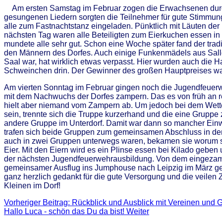
Am ersten Samstag im Februar zogen die Erwachsenen durch
gesungenen Liedern sorgten die Teilnehmer für gute Stimmung
alle zum Fastnachtstanz eingeladen. Pünktlich mit Läuten der
nächsten Tag waren alle Beteiligten zum Eierkuchen essen in 
mundete alle sehr gut. Schon eine Woche später fand der tra
den Männern des Dorfes. Auch einige Funkenmädels aus Sallga
Saal war, hat wirklich etwas verpasst. Hier wurden auch die
Schweinchen drin. Der Gewinner des großen Hauptpreises wa
Am vierten Sonntag im Februar gingen noch die Jugendfeuerw
mit dem Nachwuchs der Dorfes zampern. Das es von früh an r
hielt aber niemand vom Zampern ab. Um jedoch bei dem Wette
sein, trennte sich die Truppe kurzerhand und die eine Gruppe
andere Gruppe im Unterdorf. Damit war dann so mancher Ein
trafen sich beide Gruppen zum gemeinsamen Abschluss in der
auch in zwei Gruppen unterwegs waren, bekamen sie worum s
Eier. Mit den Eiern wird es ein Plinse essen bei Kilado geben
der nächsten Jugendfeuerwehrausbildung. Von dem eingezamp
gemeinsamer Ausflug ins Jumphouse nach Leipzig im März gep
ganz herzlich gedankt für die gute Versorgung und die veile
Kleinen im Dorf!
Vorheriger Beitrag: Rückblick und Ausblick mit Vereinen und
Hallo Luca - schön das Du da bist!
Weiter