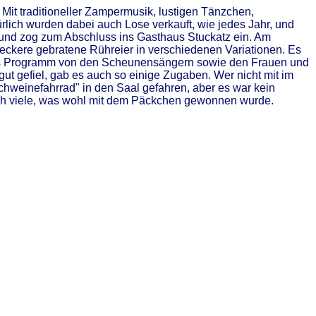
t traditioneller Zampermusik, lustigen Tänzchen,
lich wurden dabei auch Lose verkauft, wie jedes Jahr, und
g und zog zum Abschluss ins Gasthaus Stuckatz ein. Am
leckere gebratene Rühreier in verschiedenen Variationen. Es
tolles Programm von den Scheunensängern sowie den Frauen und
 gefiel, gab es auch so einige Zugaben. Wer nicht mit im
chweinefahrrad" in den Saal gefahren, aber es war kein
ch viele, was wohl mit dem Päckchen gewonnen wurde.