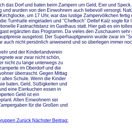
 das Dorf und baten beim Zampern um Geld, Eier und Speck. Mi
 und wurden von den Einwohnern auch liebevoll versorgt. Natür
 Kirchglocke, um 17 Uhr, war das lustige Zampervölkchen ferti
die Turnhalle eingeladen und "Chefkoch" Detlef Kalz sogte für 
ditionelle Fastnachtstanz im Gasthaus statt. Hier gab es ein 
st ergänzten das Programm. Da vieles den Zuschauern sehr gut
 Hauptpreise ausgelost. Der Superhauptgewinn wurde zwar im "S
r auch nicht persönlich anwesend und so überlegen immer no
ehr und der Kinderlandverein
egnete war zwar nicht schön,
r nicht zu lange unterwegs zu
 zamperte im Oberdorf und die
wohner überrascht. Gegen Mittag
 alten Schule. Wenn die Kinder
ie baten, Geld, Süßigkeiten und
 und eine Eierkuchen essen in
erten Geld ist ein
lant. Allen Einwohnern sei
n Zampergaben für die Großen und
 Gruppen
Zurück
Nächster Beitrag: