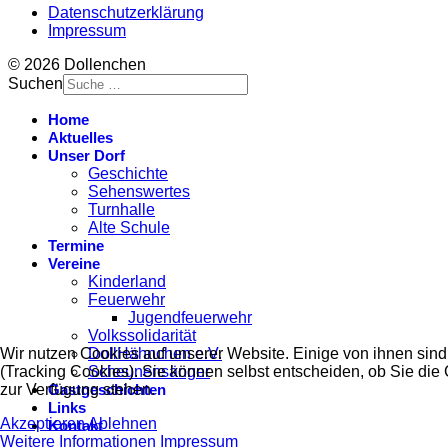
Datenschutzerklärung
Impressum
© 2026 Dollenchen
Suchen
Home
Aktuelles
Unser Dorf
Geschichte
Sehenswertes
Turnhalle
Alte Schule
Termine
Vereine
Kinderland
Feuerwehr
Jugendfeuerwehr
Volkssolidarität
DollHähnchen e.V.
Wir nutzen Cookies auf unserer Website. Einige von ihnen sind
Scheunensänger
(Tracking Cookies). Sie können selbst entscheiden, ob Sie die
Gastgeschichten
zur Verfügung stehen.
Links
Akzeptieren
Ablehnen
Kontakt
Weitere Informationen
Impressum